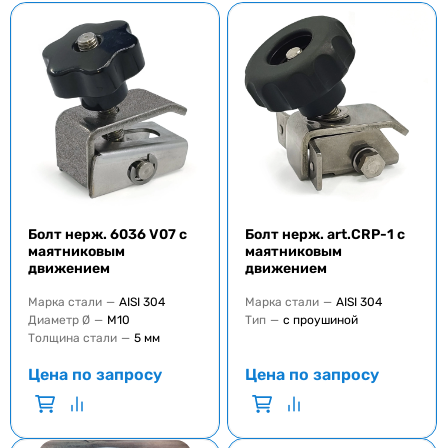
Болт нерж. 6036 V07 с
Болт нерж. art.CRP-1 с
маятниковым
маятниковым
движением
движением
Марка стали
—
AISI 304
Марка стали
—
AISI 304
Диаметр Ø
—
M10
Тип
—
с проушиной
Толщина стали
—
5 мм
Цена по запросу
Цена по запросу