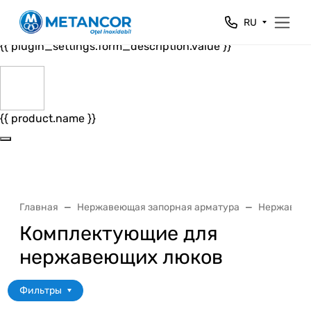
Close
RU
{{ plugin_settings.form_header.value }}
{{ plugin_settings.form_description.value }}
{{ product.name }}
Главная
Нержавеющая запорная арматура
Нержавеющ
Комплектующие для
нержавеющих люков
Фильтры