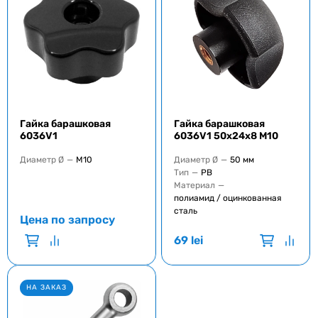
Гайка барашковая
Гайка барашковая
6036V1
6036V1 50x24x8 M10
Диаметр Ø
—
M10
Диаметр Ø
—
50 мм
Тип
—
РВ
Материал
—
полиамид / оцинкованная
сталь
Цена по запросу
69
lei
НА ЗАКАЗ