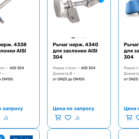
нерж. 4338
Рычаг нерж. 4340
Рычаг
лонки AISI
для заслонки AISI
для з
304
304
али
—
AISI 304
Марка стали
—
AISI 304
Марка с
Ø
—
Диаметр Ø
—
Диаметр
о DN150
от DN25 до DN100
от DN25
о запросу
Цена по запросу
Цена 
З