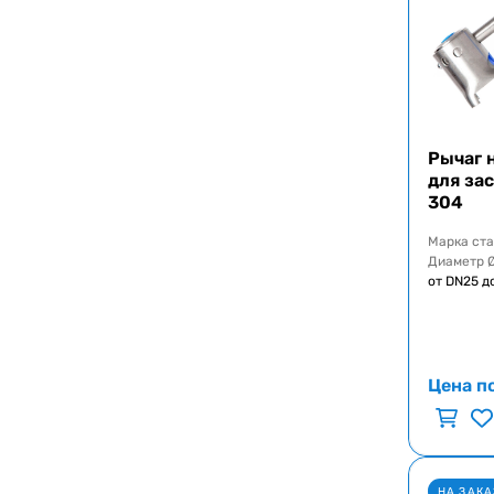
Рычаг 
для зас
304
Марка ст
Диаметр 
от DN25 д
Цена п
НА ЗАКА