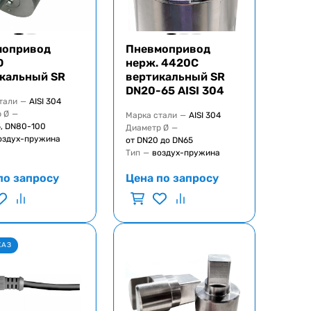
мопривод
Пневмопривод
D
нерж. 4420C
кальный SR
вертикальный SR
DN20-65 AISI 304
тали
—
AISI 304
 Ø
—
Марка стали
—
AISI 304
, DN80-100
Диаметр Ø
—
оздух-пружина
от DN20 до DN65
Тип
—
воздух-пружина
по запросу
Цена по запросу
КАЗ