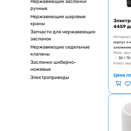
Нержавеющие заслонки
ручные
Нержавеющие шаровые
Электр
краны
4459 д
Запчасти для нержавеющих
Материал
заслонок
корпус и 
Нержавеющие седельные
алюминие
Макс. кру
клапаны
—
30 / 70
Заслонки шиберно-
Класс за
ножевые
Цена п
Электроприводы