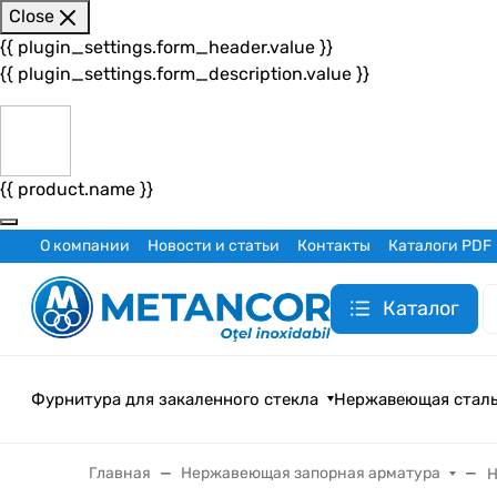
Close
{{ plugin_settings.form_header.value }}
{{ plugin_settings.form_description.value }}
{{ product.name }}
О компании
Новости и статьи
Контакты
Каталоги PDF
Каталог
Фурнитура для закаленного стекла
Нержавеющая стал
Главная
Нержавеющая запорная арматура
Н