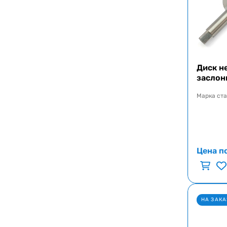
Диск н
заслон
Марка ст
Цена п
НА ЗАКА