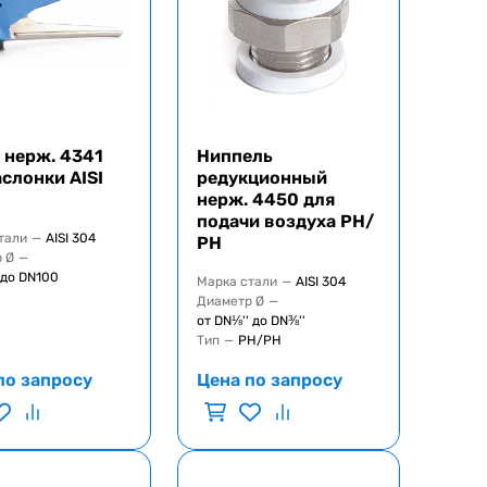
 нерж. 4341
Ниппель
аслонки AISI
редукционный
нерж. 4450 для
подачи воздуха РН/
тали
—
AISI 304
РН
 Ø
—
 до DN100
Марка стали
—
AISI 304
Диаметр Ø
—
от DN⅛'' до DN⅜''
Тип
—
РН/РН
по запросу
Цена по запросу