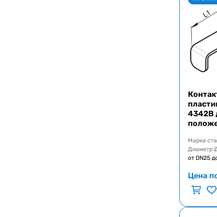
Контак
пласти
4342B 
полож
Марка ст
Диаметр 
от DN25 д
Цена п