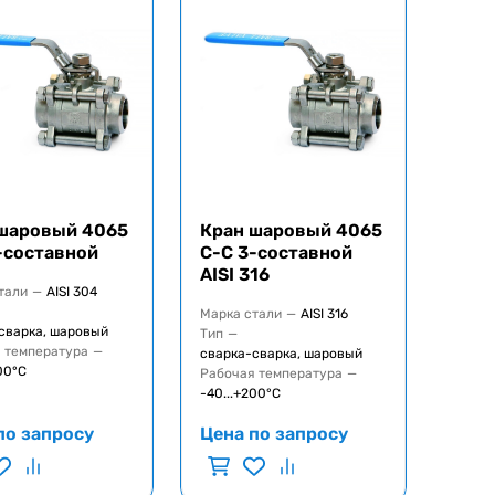
шаровый 4065
Кран шаровый 4065
-составной
C-C 3-составной
AISI 316
тали
—
AISI 304
Марка стали
—
AISI 316
сварка, шаровый
Тип
—
 температура
—
сварка-сварка, шаровый
00°C
Рабочая температура
—
-40...+200°C
по запросу
Цена по запросу