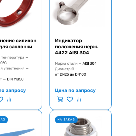
нение силикон
Индикатор
для заслонки
положения нерж.
4422 AISI 304
 температура
—
00°C
Марка стали
—
AISI 304
л уплотнения
—
Диаметр Ø
—
от DN25 до DN100
т
—
DIN 11850
по запросу
Цена по запросу
КАЗ
НА ЗАКАЗ