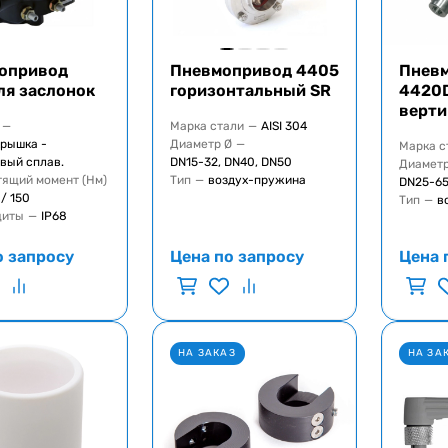
опривод
Пневмопривод 4405
Пнев
ля заслонок
горизонтальный SR
4420
верти
—
Марка стали
—
AISI 304
крышка -
Диаметр Ø
—
Марка с
вый сплав.
DN15-32, DN40, DN50
Диаметр
тящий момент (Нм)
Тип
—
воздух-пружина
DN25-65
 / 150
Тип
—
в
щиты
—
IP68
о запросу
Цена по запросу
Цена 
НА ЗАКАЗ
НА ЗА