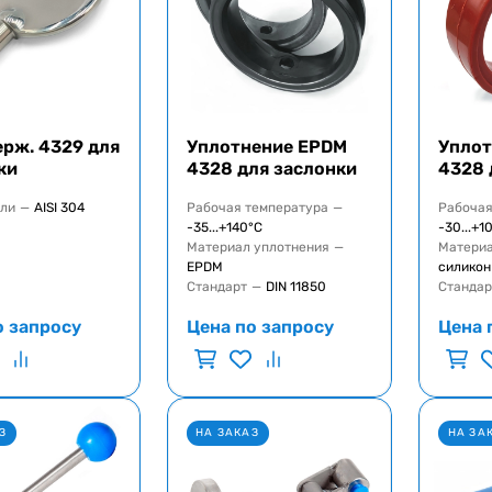
ерж. 4329 для
Уплотнение EPDM
Уплот
ки
4328 для заслонки
4328 
али
—
AISI 304
Рабочая температура
—
Рабочая
-35...+140°C
-30...+1
Материал уплотнения
—
Материа
EPDM
силикон
Стандарт
—
DIN 11850
Стандар
о запросу
Цена по запросу
Цена 
З
НА ЗАКАЗ
НА ЗА