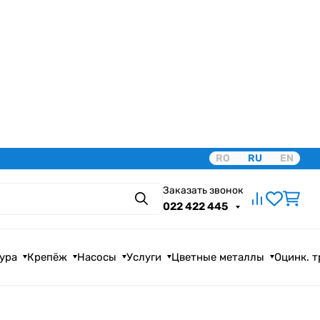
RO
RU
EN
Заказать звонок
Поиск
022 422 445
ура
Крепёж
Насосы
Услуги
Цветные металлы
Оцинк. 