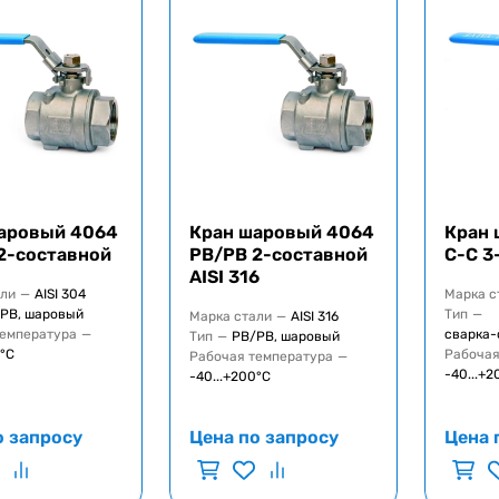
аровый 4064
Кран шаровый 4064
Кран 
2-составной
РВ/РВ 2-составной
C-C 3
AISI 316
али
—
AISI 304
Марка с
РВ, шаровый
Тип
—
Марка стали
—
AISI 316
температура
—
сварка-
Тип
—
РВ/РВ, шаровый
0°C
Рабочая
Рабочая температура
—
-40...+2
-40...+200°C
о запросу
Цена по запросу
Цена 