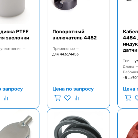
 диска PTFE
Поворотный
Кабел
ля заслонки
включатель 4452
4454 
индук
 уплотнения
—
Применение
—
датчи
для 4436/4453
Тип
—
у
Длина
Рабочая
-5 ...+70
о запросу
Цена по запросу
Цена 