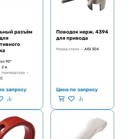
ьный разъём
Поводок нерж. 4394
для
для привода
тивного
Марка стали
—
AISI 304
ка
гол 90°
—
2 м
 температура
—
°C
по запросу
Цена по запросу