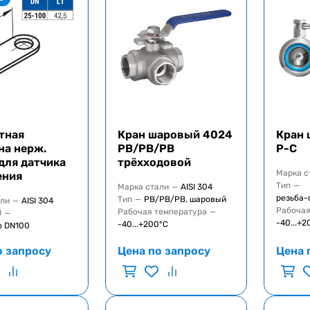
тная
Кран шаровый 4024
Кран 
на нерж.
РВ/РВ/РВ
Р-С
для датчика
трёхходовой
Марка с
ения
Тип
—
Марка стали
—
AISI 304
резьба-
Тип
—
РВ/РВ/РВ, шаровый
али
—
AISI 304
Рабочая
Рабочая температура
—
Ø
—
-40...+2
-40...+200°C
о DN100
о запросу
Цена по запросу
Цена 