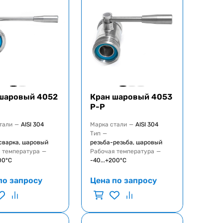
шаровый 4052
Кран шаровый 4053
Р-Р
тали
—
AISI 304
Марка стали
—
AISI 304
Тип
—
сварка, шаровый
резьба-резьба, шаровый
 температура
—
Рабочая температура
—
00°C
-40...+200°C
по запросу
Цена по запросу