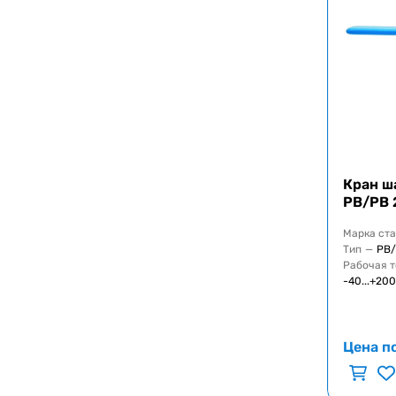
Кран ш
РВ/РВ 
Марка ст
Тип
—
РВ/
Рабочая 
-40...+20
Цена п