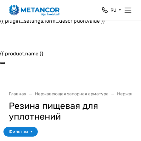
Close
RU
{{ plugin_settings.form_header.value }}
{{ plugin_settings.form_description.value }}
{{ product.name }}
Главная
Нержавеющая запорная арматура
Нержавеющ
Резина пищевая для
уплотнений
Фильтры