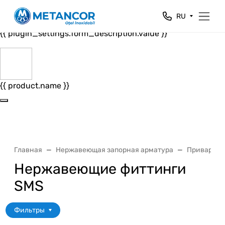
Close
RU
{{ plugin_settings.form_header.value }}
{{ plugin_settings.form_description.value }}
{{ product.name }}
Главная
Нержавеющая запорная арматура
Приварные
Нержавеющие фиттинги
SMS
Фильтры