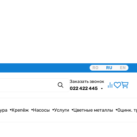
RO
RU
EN
Заказать звонок
Поиск
022 422 445
ура
Крепёж
Насосы
Услуги
Цветные металлы
Оцинк. 