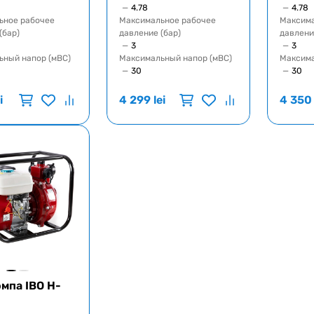
—
4.78
—
4.78
ьное рабочее
Максимальное рабочее
Максима
(бар)
давление (бар)
давлени
—
3
—
3
ьный напор (мВС)
Максимальный напор (мВС)
Максима
—
30
—
30
i
4 299
lei
4 350
мпа IBO H-
0