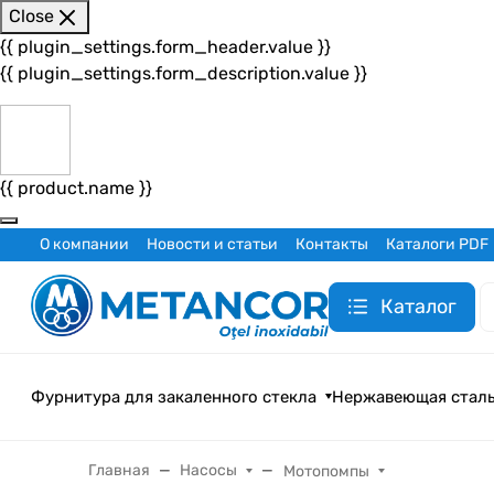
Close
{{ plugin_settings.form_header.value }}
{{ plugin_settings.form_description.value }}
{{ product.name }}
О компании
Новости и статьи
Контакты
Каталоги PDF
Каталог
Фурнитура для закаленного стекла
Нержавеющая стал
Главная
Насосы
Мотопомпы