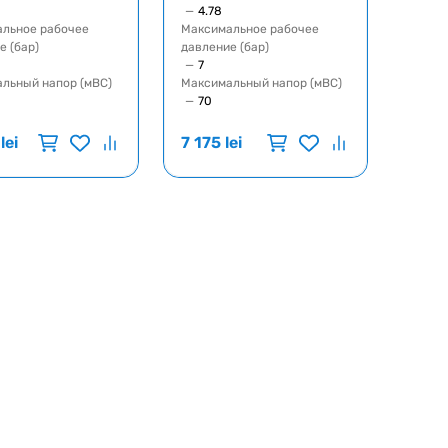
—
4.78
льное рабочее
Максимальное рабочее
е (бар)
давление (бар)
—
7
льный напор (мВС)
Максимальный напор (мВС)
—
70
lei
7 175
lei