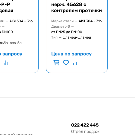
-Р-Р
нерж. 45628 с
довая
контролем протечки
али
—
AISI 304 - 316
Марка стали
—
AISI 304 - 316
Ø
—
Диаметр Ø
—
о DN100
от DN25 до DN100
Тип
—
фланец-фланец
зьба-резьба
о запросу
Цена по запросу
022 422 445
Отдел продаж
еющий прокат