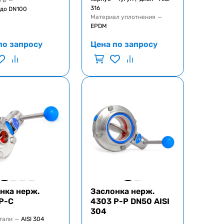
 Ø
—
316
 до DN100
Материал уплотнения
—
EPDM
по запросу
Цена по запросу
нка нерж.
Заслонка нерж.
Р-С
4303 Р-Р DN50 AISI
304
тали
—
AISI 304