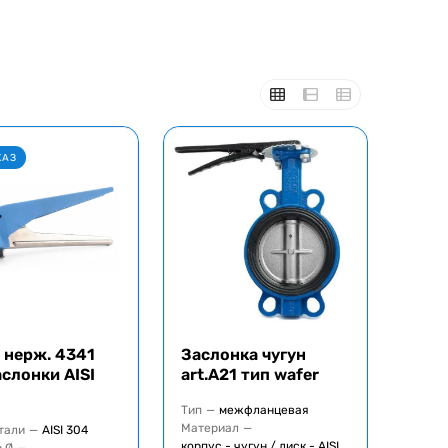
КАЗ
 нерж. 4341
Заслонка чугун
аслонки AISI
art.A21 тип wafer
Тип
—
межфланцевая
Материал
—
тали
—
AISI 304
корпус - чугун / диск - AISI