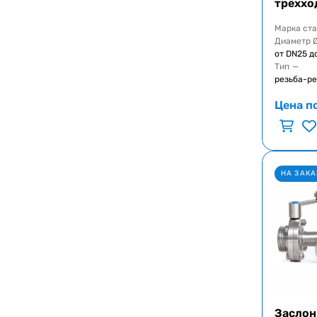
трёххо
Марка ст
Диаметр 
от DN25 д
Тип
—
резьба-ре
Цена п
НА ЗАКА
Заслон