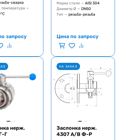
езьба-сварка
Марка стали
—
AISI 304
 температура
—
Диаметр Ø
—
DN50
0°C
Тип
—
резьба-резьба
по запросу
Цена по запросу
КАЗ
НА ЗАКАЗ
нка нерж.
Заслонка нерж.
Г-Г
4307 A/B Ф-Р