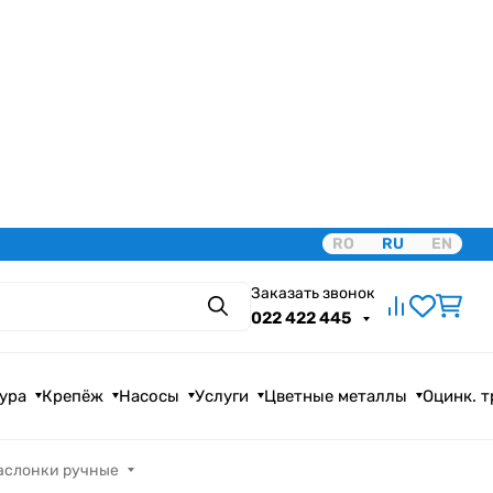
RO
RU
EN
Заказать звонок
Поиск
022 422 445
ура
Крепёж
Насосы
Услуги
Цветные металлы
Оцинк. 
аслонки ручные