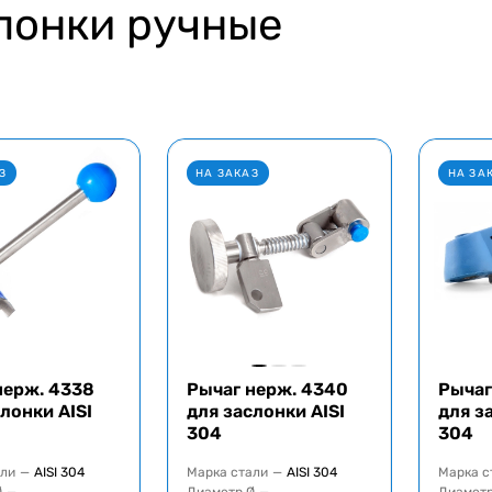
лонки ручные
З
НА ЗАКАЗ
НА ЗА
нерж. 4338
Рычаг нерж. 4340
Рычаг
лонки AISI
для заслонки AISI
для з
304
304
али
—
AISI 304
Марка стали
—
AISI 304
Марка с