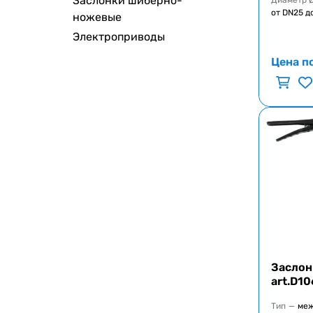
Заслонки шиберно-
Диаметр 
от DN25 д
ножевые
Электроприводы
Цена п
Заслон
art.D10
Тип
—
ме