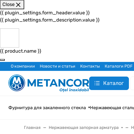
Close
{{ plugin_settings.form_header.value }}
{{ plugin_settings.form_description.value }}
{{ product.name }}
О компании
Новости и статьи
Контакты
Каталоги PDF
Каталог
Фурнитура для закаленного стекла
Нержавеющая стал
Главная
Нержавеющая запорная арматура
Н