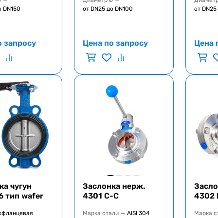
Ø
—
Диаметр Ø
—
Диаметр
о DN150
от DN25 до DN100
от DN25
о запросу
Цена по запросу
Цена 
ка чугун
Заслонка нерж.
Засло
6 тип wafer
4301 С-С
4302 
жфланцевая
Марка стали
—
AISI 304
Марка с