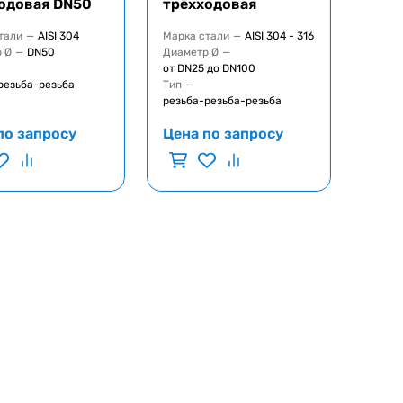
одовая DN50
трёхходовая
тали
—
AISI 304
Марка стали
—
AISI 304 - 316
 Ø
—
DN50
Диаметр Ø
—
от DN25 до DN100
резьба-резьба
Тип
—
резьба-резьба-резьба
по запросу
Цена по запросу