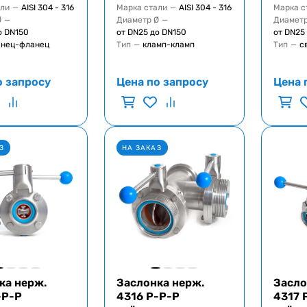
али
—
AISI 304 - 316
Марка стали
—
AISI 304 - 316
Марка с
Ø
—
Диаметр Ø
—
Диаметр
о DN150
от DN25 до DN150
от DN25
нец-фланец
Тип
—
кламп-кламп
Тип
—
с
о запросу
Цена по запросу
Цена 
З
НА ЗАКАЗ
ка нерж.
Заслонка нерж.
Засло
-Р-Р
4316 Р-Р-Р
4317 