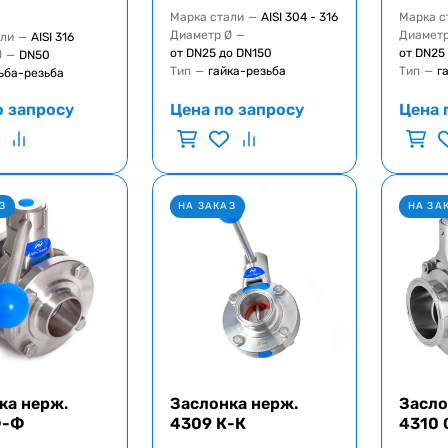
Марка стали
—
AISI 304 - 316
Марка с
Диаметр Ø
—
Диаметр
али
—
AISI 316
от DN25 до DN150
от DN25
Ø
—
DN50
Тип
—
гайка-резьба
Тип
—
г
ьба-резьба
о запросу
Цена по запросу
Цена 
З
НА ЗАКАЗ
НА ЗА
ка нерж.
Заслонка нерж.
Засло
Ф-Ф
4309 К-К
4310 