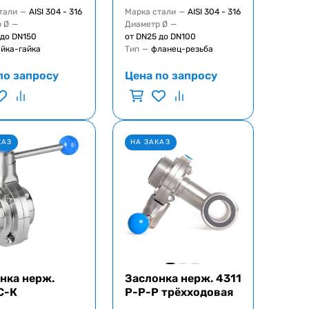
тали
—
AISI 304 - 316
Марка стали
—
AISI 304 - 316
 Ø
—
Диаметр Ø
—
 до DN150
от DN25 до DN100
айка-гайка
Тип
—
фланец-резьба
по запросу
Цена по запросу
КАЗ
НА ЗАКАЗ
нка нерж.
Заслонка нерж. 4311
С-К
Р-Р-Р трёхходовая