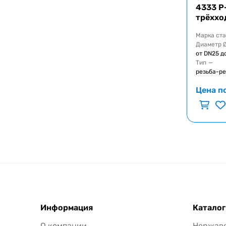
4333 Р
трёххо
Марка ст
Диаметр 
от DN25 д
Тип
—
резьба-ре
Цена п
Информация
Каталог
О компании
Нержав