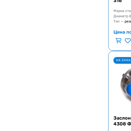
316
Марка ст
Диаметр 
Тип
—
рез
Цена п
НА ЗАКА
Заслон
4308 