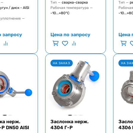
—
Тип
—
сварка-сварка
Тип
—
р
угун / диск - AISI
Рабочая температура
—
Рабочая
-10...+80°C
-10...+8
 уплотнения
—
о запросу
Цена по запросу
Цена 
НА ЗАКАЗ
НА ЗА
ка нерж.
Заслонка нерж.
Засло
-Р DN50 AISI
4304 Г-Р
4306 