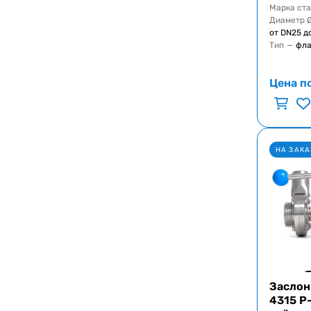
Марка ст
Диаметр 
от DN25 д
Тип
—
фла
Цена п
НА ЗАКА
Заслон
4315 Р