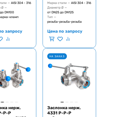
тали
—
AISI 304 - 316
Марка стали
—
AISI 304 - 316
 Ø
—
Диаметр Ø
—
 до DN100
от DN25 до DN125
варка-кламп
Тип
—
резьба-резьба-резьба
по запросу
Цена по запросу
НА ЗАКАЗ
нка нерж.
Заслонка нерж.
Р-Р-Р
4331 Р-Р-Р