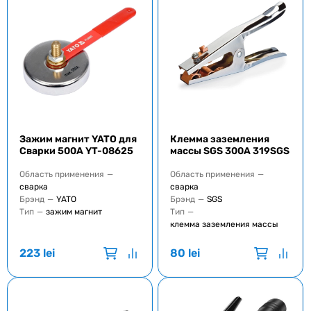
Зажим магнит YATO для
Клемма заземления
Сварки 500A YT-08625
массы SGS 300A 319SGS
Область применения
—
Область применения
—
сварка
сварка
Брэнд
—
YATO
Брэнд
—
SGS
Тип
—
зажим магнит
Тип
—
клемма заземления массы
223
lei
80
lei