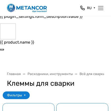
Close
RU
{{ plugin_settings.form_header.value }}
{{ plugin_settings.form_description.value }}
{{ product.name }}
Главная
Расходники, инструменты
Всё для сварки
Клеммы для сварки
Фильтры