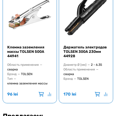
Клемма заземления
Держатель электродов
массы TOLSEN 500A
TOLSEN 300A 230мм
44941
44928
Область применения
—
Диаметр Ø (мм)
—
2 - 6.35
сварка
Область применения
—
Брэнд
—
TOLSEN
сварка
Тип
—
Брэнд
—
TOLSEN
клемма заземления массы
96
lei
170
lei