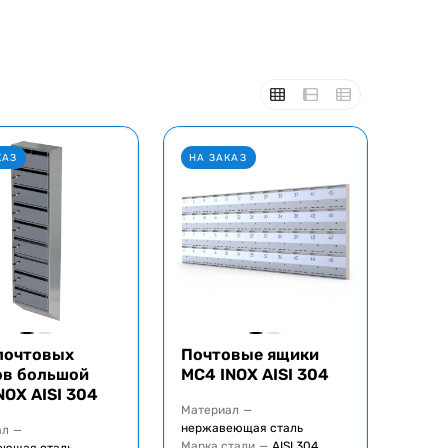
КАЗ
НА ЗАКАЗ
почтовых
Почтовые ящики
ов большой
MC4 INOX AISI 304
NOX AISI 304
Материал
—
нержавеющая сталь
ал
—
Марка стали
—
AISI 304