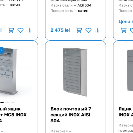
нержавеющая сталь
нержав
сть
—
сатин
Марка стали
—
AISI 304
Марка с
Поверхность
—
сатин
Поверхн
Цена 
i
2 475
lei
З
ый ящик
Блок почтовый 7
Ящик 
т MC5 INOX
секций INOX AISI
INOX 
4
304
Матери
нержав
—
Материал
—