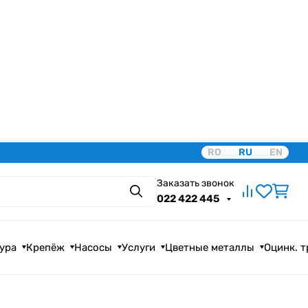
RO
RU
EN
Заказать звонок
Поиск
022 422 445
ура
Крепёж
Насосы
Услуги
Цветные металлы
Оцинк. 