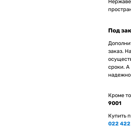
Нержаве
простран
Под за
Дополни
заказ. Н
осуществ
сроки. А
надежнос
Кроме то
9001
Купить п
022 422