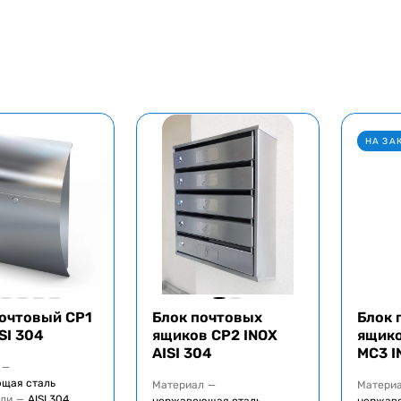
НА ЗА
очтовый CP1
Блок почтовых
Блок 
SI 304
ящиков CP2 INOX
ящик
AISI 304
MC3 I
—
щая сталь
Материал
—
Матери
али
—
AISI 304