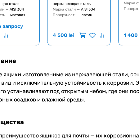
Марка с
щая сталь
нержавеющая сталь
Поверхн
али
—
AISI 304
Марка стали
—
AISI 304
сть
—
матовая
Поверхность
—
сатин
о запросу
4 500
lei
1 400
ение
 ящики изготовленные из нержавеющей стали, соч
вид и исключительную устойчивость к коррозии. Э
го устанавливают под открытым небом, где они п
рных осадков и влажной среды.
щества
преимущество ящиков для почты — их коррозионна