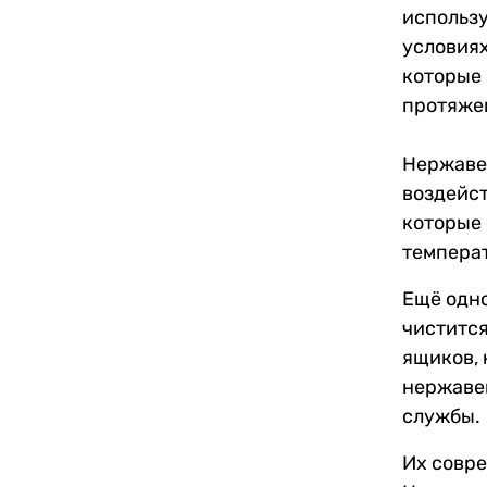
использу
условиях
которые
протяжен
Нержавею
воздейст
которые 
темпера
Ещё одн
чистится
ящиков, 
нержаве
службы.
Их совре