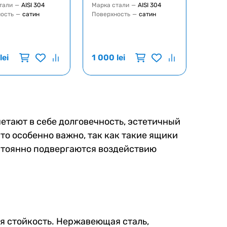
тали
—
AISI 304
Марка стали
—
AISI 304
ость
—
сатин
Поверхность
—
сатин
lei
1 000
lei
етают в себе долговечность, эстетичный
то особенно важно, так как такие ящики
остоянно подвергаются воздействию
я стойкость. Нержавеющая сталь,