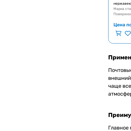
нержавею
Марка ст
Поверхно
Цена п
Примен
Почтовые
внешний 
чаще все
атмосфе
Преиму
Главное 