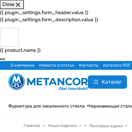
Close
{{ plugin_settings.form_header.value }}
{{ plugin_settings.form_description.value }}
{{ product.name }}
О компании
Новости и статьи
Контакты
Каталоги PDF
Каталог
Фурнитура для закаленного стекла
Нержавеющая стал
Главная
Наши изделия
Почтовые ящики