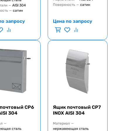
еющая сталь
Поверхность
—
сатин
тали
—
AISI 304
ость
—
сатин
по запросу
Цена по запросу
почтовый CP6
Ящик почтовый CP7
AISI 304
INOX AISI 304
ал
—
Материал
—
еющая сталь
нержавеющая сталь