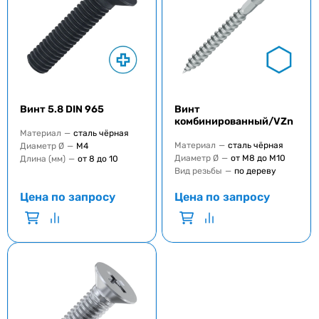
Винт 5.8 DIN 965
Винт
комбинированный/VZn
Материал
—
сталь чёрная
Материал
—
сталь чёрная
Диаметр Ø
—
М4
Диаметр Ø
—
от М8 до М10
Длина (мм)
—
от 8 до 10
Вид резьбы
—
по дереву
Цена по запросу
Цена по запросу