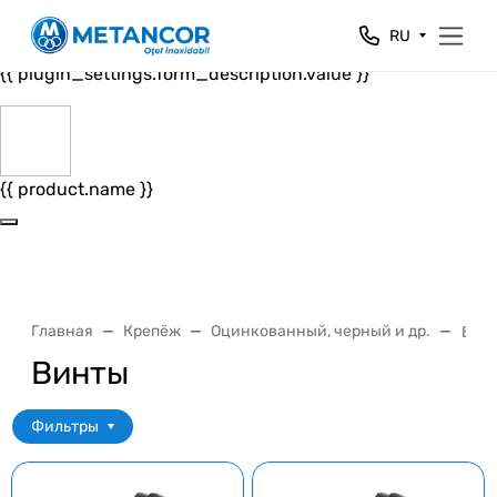
Close
RU
{{ plugin_settings.form_header.value }}
{{ plugin_settings.form_description.value }}
{{ product.name }}
Главная
Крепёж
Оцинкованный, черный и др.
Вин
Винты
Фильтры