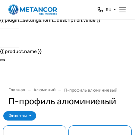
Close
RU
{{ plugin_settings.form_header.value }}
{{ plugin_settings.form_description.value }}
{{ product.name }}
Главная
Алюминий
П-профиль алюминиевый
П-профиль алюминиевый
Фильтры