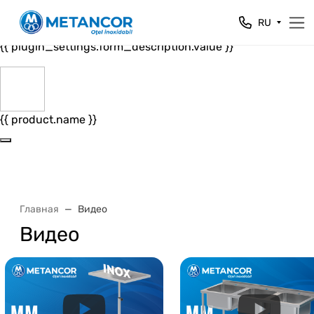
Close
RU
{{ plugin_settings.form_header.value }}
{{ plugin_settings.form_description.value }}
{{ product.name }}
Главная
Видео
Видео