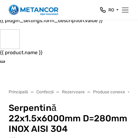
Close
RO
{{ plugin_settings.form_header.value }}
{{ plugin_settings.form_description.value }}
{{ product.name }}
Principală
Confecții
Rezervoare
Produse conexe
Se
Serpentină
22х1.5х6000mm D=280mm
INOX AISI 304