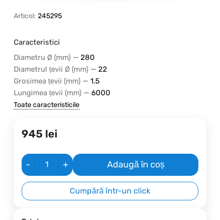
Articol:
245295
Caracteristici
—
Diametru Ø (mm)
280
—
Diametrul țevii Ø (mm)
22
—
Grosimea țevii (mm)
1.5
—
Lungimea țevii (mm)
6000
Toate caracteristicile
945
lei
-
+
Adaugă în coș
Cumpără într-un click