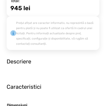
Total:
945
lei
Prețul afișat are caracter informativ, nu reprezintă o bază
pentru plată și nu poate fi utilizat ca ofertă în cadrul unei
licitații. Pentru informații actualizate despre preț,
specificații, configurație și disponibilitate, vă rugăm să
contactați consultanții.
Descriere
Caracteristici
Dimensiuni