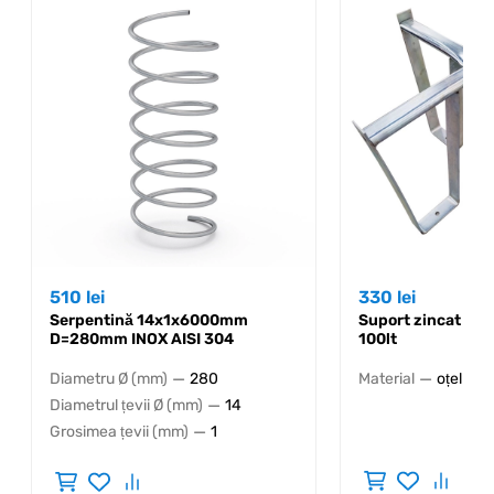
510
lei
330
lei
Serpentină 14x1x6000mm
Suport zincat pen
D=280mm INOX AISI 304
100lt
—
—
Diametru Ø (mm)
280
Material
oțel neg
—
Diametrul țevii Ø (mm)
14
—
Grosimea țevii (mm)
1