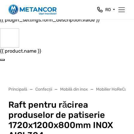
Close
RO
{{ plugin_settings.form_header.value }}
{{ plugin_settings.form_description.value }}
{{ product.name }}
Principală
Confecții
Mobilă din inox
Mobilier HoReCa
Raft pentru răcirea
produselor de patiserie
1720x1200x800mm INOX