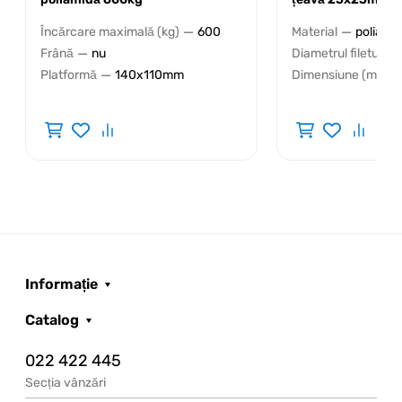
—
—
Încărcare maximală (kg)
600
Material
poliamid
—
Frână
nu
Diametrul filetului
—
Platformă
140x110mm
Dimensiune (mm)
Informație
Catalog
022 422 445
Secția vânzări