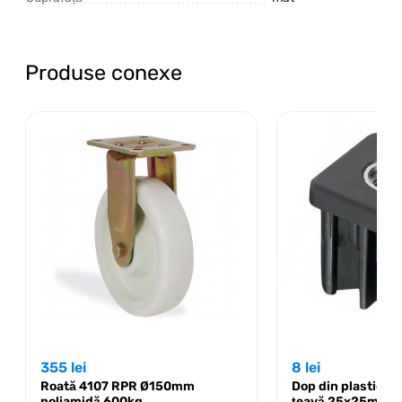
Produse conexe
355
lei
8
lei
Roată 4107 RPR Ø150mm
Dop din plastic a
poliamidă 600kg
țeavă 25x25mm cu