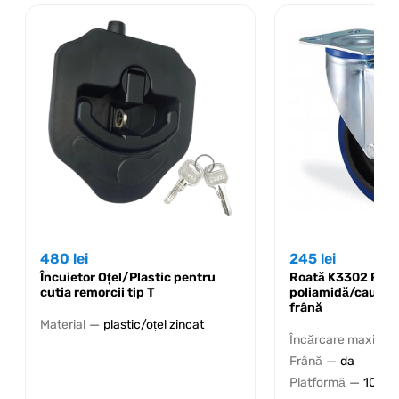
480
lei
245
lei
Încuietor Oțel/Plastic pentru
Roată K3302 PRS
cutia remorcii tip T
poliamidă/cauciu
frână
—
Material
plastic/oțel zincat
Încărcare maximală
—
Frână
da
—
Platformă
100x