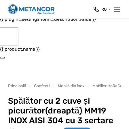
Close
RO
{{ plugin_settings.form_header.value }}
{{ plugin_settings.form_description.value }}
{{ product.name }}
Principală
Confecții
Mobilă din inox
Mobilier HoReCa
Spălător cu 2 cuve și
picurător(dreaptă) MM19
INOX AISI 304 cu 3 sertare