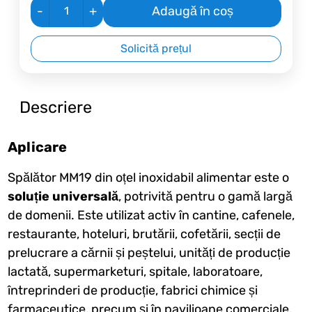
-
+
Adaugă în coș
Solicită prețul
Descriere
Aplicare
Spălător MM19 din oțel inoxidabil alimentar este o
soluție universală
, potrivită pentru o gamă largă
de domenii. Este utilizat activ în cantine, cafenele,
restaurante, hoteluri, brutării, cofetării, secții de
prelucrare a cărnii și peștelui, unități de producție
lactată, supermarketuri, spitale, laboratoare,
întreprinderi de producție, fabrici chimice și
farmaceutice, precum și în pavilioane comerciale,