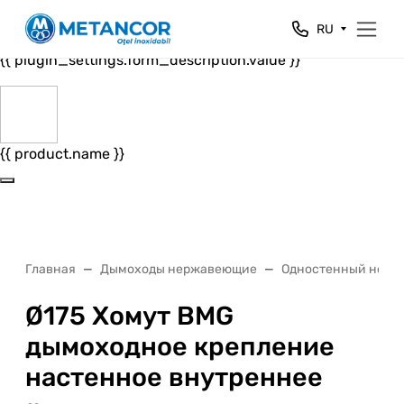
Close
RU
{{ plugin_settings.form_header.value }}
{{ plugin_settings.form_description.value }}
{{ product.name }}
Главная
Дымоходы нержавеющие
Одностенный нерж
Ø175 Хомут BMG
дымоходное крепление
настенное внутреннее