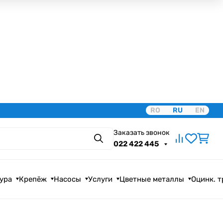
RO
RU
EN
Заказать звонок
Поиск
022 422 445
ура
Крепёж
Насосы
Услуги
Цветные металлы
Оцинк. 