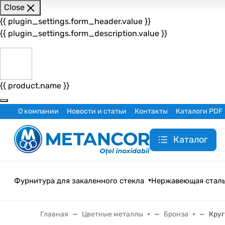
Close
{{ plugin_settings.form_header.value }}
{{ plugin_settings.form_description.value }}
{{ product.name }}
О компании
Новости и статьи
Контакты
Каталоги PDF
Каталог
Фурнитура для закаленного стекла
Нержавеющая стал
Главная
Цветные металлы
Бронза
Круг