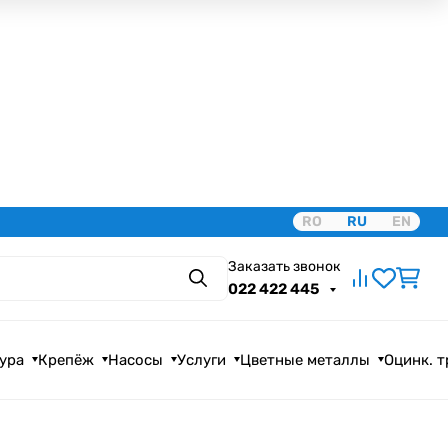
RO
RU
EN
Заказать звонок
Поиск
022 422 445
ура
Крепёж
Насосы
Услуги
Цветные металлы
Оцинк. 