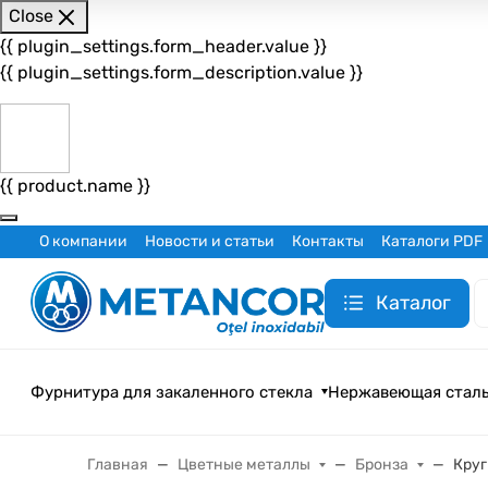
Close
{{ plugin_settings.form_header.value }}
{{ plugin_settings.form_description.value }}
{{ product.name }}
О компании
Новости и статьи
Контакты
Каталоги PDF
Каталог
Фурнитура для закаленного стекла
Нержавеющая стал
Главная
Цветные металлы
Бронза
Круг