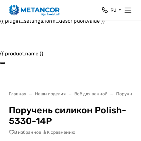
Close
RU
{{ plugin_settings.form_header.value }}
{{ plugin_settings.form_description.value }}
{{ product.name }}
Главная
Наши изделия
Всё для ванной
Поручни и 
Поручень силикон Polish-
5330-14P
В избранное
К сравнению