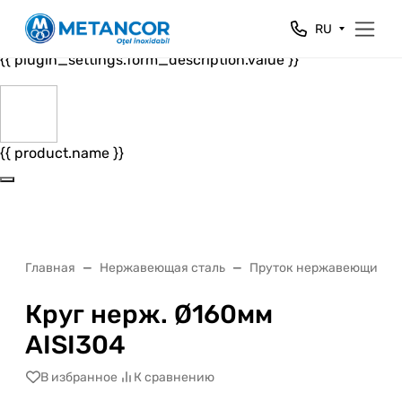
Close
RU
{{ plugin_settings.form_header.value }}
{{ plugin_settings.form_description.value }}
{{ product.name }}
Главная
Нержавеющая сталь
Пруток нержавеющий
Круг нерж. Ø160мм
AISI304
В избранное
К сравнению