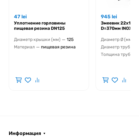
47
lei
945
lei
Уплотнение горловины
Змеевик 22x1.5
пищевая резина DN125
D=370мм INOX AIS
—
—
Диаметр крышки (мм)
125
Диаметр Ø (мм)
—
Материал
пищевая резина
Диаметр трубы Ø 
Толщина трубы (м
Информация