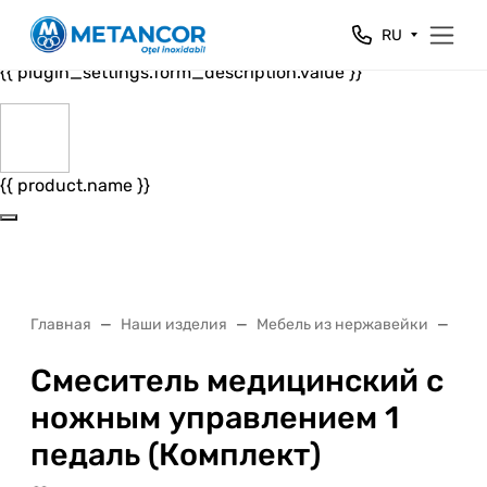
Close
RU
{{ plugin_settings.form_header.value }}
{{ plugin_settings.form_description.value }}
{{ product.name }}
Главная
Наши изделия
Мебель из нержавейки
Меб
Смеситель медицинский с
ножным управлением 1
педаль (Комплект)