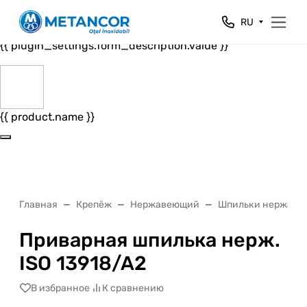
Close
RU
{{ plugin_settings.form_header.value }}
{{ plugin_settings.form_description.value }}
{{ product.name }}
Главная
Крепёж
Нержавеющий
Шпильки нержаве
Приварная шпилька нерж.
ISO 13918/A2
В избранное
К сравнению