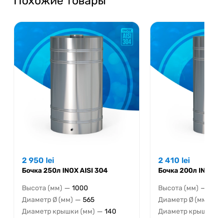
Похожие товары
2 950
lei
2 410
lei
Бочка 250л INOX AISI 304
Бочка 200л INOX 
—
—
Высота (мм)
1000
Высота (мм)
11
—
—
Диаметр Ø (мм)
565
Диаметр Ø (мм)
—
Диаметр крышки (мм)
140
Диаметр крышки 