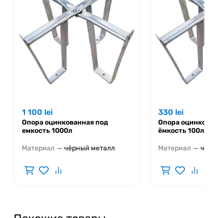
1 100
lei
330
lei
Опора оцинкованная под
Опора оцинкован
емкость 1000л
ёмкость 100л
—
—
Материал
чёрный металл
Материал
чёрн