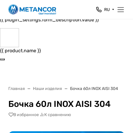
Close
RU
{{ plugin_settings.form_header.value }}
{{ plugin_settings.form_description.value }}
{{ product.name }}
Главная
Наши изделия
Бочка 60л INOX AISI 304
Бочка 60л INOX AISI 304
В избранное
К сравнению