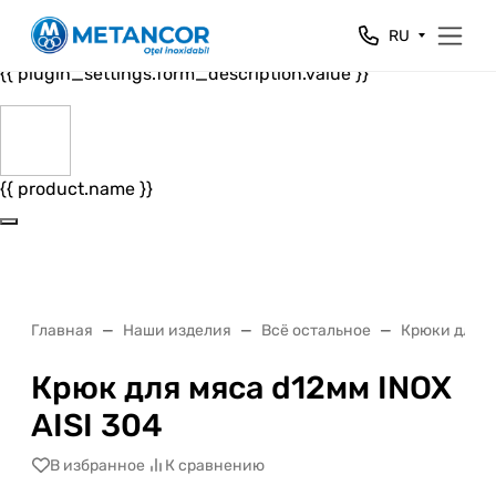
Close
RU
{{ plugin_settings.form_header.value }}
{{ plugin_settings.form_description.value }}
{{ product.name }}
Главная
Наши изделия
Всё остальное
Крюки для м
Крюк для мяса d12мм INOX
AISI 304
В избранное
К сравнению