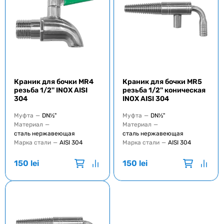
Краник для бочки MR4
Краник для бочки MR5
резьба 1/2'' INOX AISI
резьба 1/2'' коническая
304
INOX AISI 304
Муфта
—
DN½"
Муфта
—
DN½"
Материал
—
Материал
—
сталь нержавеющая
сталь нержавеющая
Марка стали
—
AISI 304
Марка стали
—
AISI 304
150
lei
150
lei