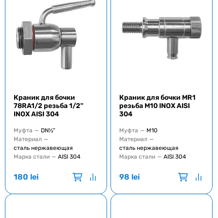
Краник для бочки
Краник для бочки MR1
78RA1/2 резьба 1/2''
резьба M10 INOX AISI
INOX AISI 304
304
Муфта
—
DN½"
Муфта
—
M10
Материал
—
Материал
—
сталь нержавеющая
сталь нержавеющая
Марка стали
—
AISI 304
Марка стали
—
AISI 304
180
lei
98
lei