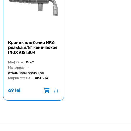
Краник для бочки MR6
резьба 3/8'' коническая
INOX AISI 304
Муфта
—
DN⅜''
Материал
—
сталь нержавеющая
Марка стали
—
AISI 304
69
lei