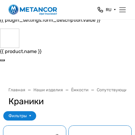
Close
RU
{{ plugin_settings.form_header.value }}
{{ plugin_settings.form_description.value }}
{{ product.name }}
Главная
Наши изделия
Ёмкости
Сопутствующие т
Краники
Фильтры