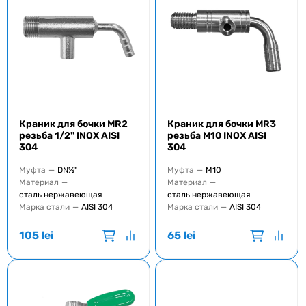
Краник для бочки MR2
Краник для бочки MR3
резьба 1/2'' INOX AISI
резьба M10 INOX AISI
304
304
Муфта
—
DN½"
Муфта
—
M10
Материал
—
Материал
—
сталь нержавеющая
сталь нержавеющая
Марка стали
—
AISI 304
Марка стали
—
AISI 304
105
lei
65
lei