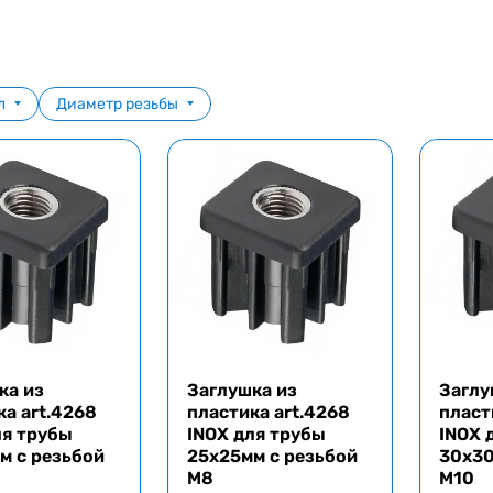
л
Диаметр резьбы
ка из
Заглушка из
Заглу
ка art.4268
пластика art.4268
пласт
ля трубы
INOX для трубы
INOX 
м с резьбой
25x25мм с резьбой
30x30
M8
M10