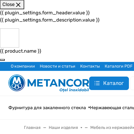
Close
{{ plugin_settings.form_header.value }}
{{ plugin_settings.form_description.value }}
{{ product.name }}
О компании
Новости и статьи
Контакты
Каталоги PDF
Каталог
Фурнитура для закаленного стекла
Нержавеющая стал
Главная
Наши изделия
Мебель из нержавей