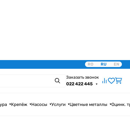
RO
RU
EN
Заказать звонок
Поиск
022 422 445
ура
Крепёж
Насосы
Услуги
Цветные металлы
Оцинк. 