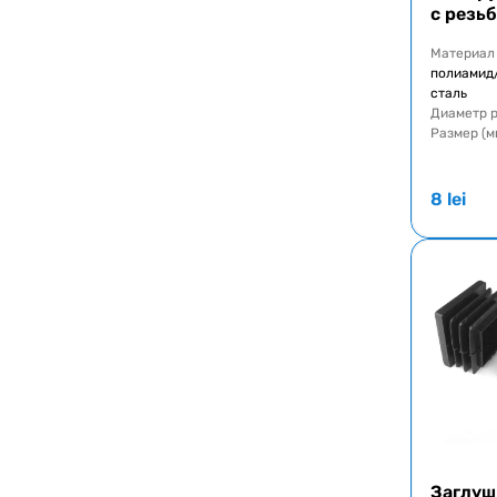
с резь
Материал
полиамид
сталь
Диаметр 
Размер (м
8
lei
Заглуш