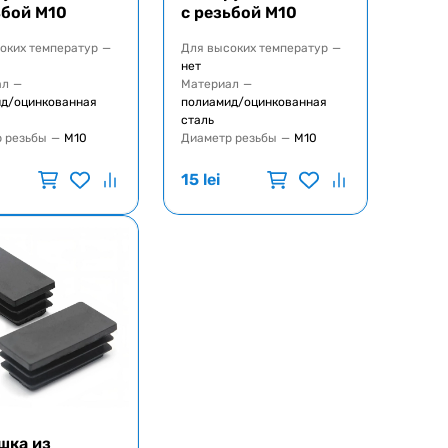
ьбой M10
с резьбой M10
оких температур
—
Для высоких температур
—
нет
ал
—
Материал
—
д/оцинкованная
полиамид/оцинкованная
сталь
 резьбы
—
M10
Диаметр резьбы
—
M10
15
lei
шка из