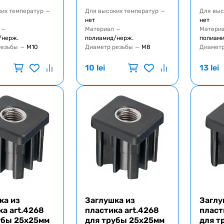
ких температур
—
Для высоких температур
—
Для выс
нет
нет
—
Материал
—
Матери
/нерж.
полиамид/нерж.
полиами
резьбы
—
M10
Диаметр резьбы
—
M8
Диаметр
10
lei
13
lei
ка из
Заглушка из
Заглу
ка art.4268
пластика art.4268
пласт
убы 25x25мм
для трубы 25x25мм
для т