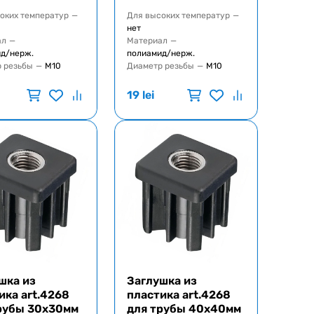
оких температур
—
Для высоких температур
—
нет
ал
—
Материал
—
д/нерж.
полиамид/нерж.
 резьбы
—
M10
Диаметр резьбы
—
M10
19
lei
шка из
Заглушка из
ика art.4268
пластика art.4268
рубы 30x30мм
для трубы 40x40мм