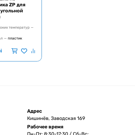
ика ZP для
угольной
ы
оких температур
—
ал
—
пластик
ei
Адрес
Кишинёв, Заводская 169
Рабочее время
Пн-Пт: 8:30-17:30 / Сб-Вс: