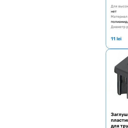
Для высо
нет
Материал
полиамид
Диаметр 
11
lei
Заглуш
пласти
для тр