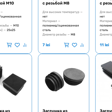
бой M10
с резьбой M8
с рез
—
Для высоких температур
—
Для выс
/оцинкованная
нет
нет
Материал
—
Матери
резьбы
—
M10
полиамид/оцинкованная
полиами
м)
—
25x25
сталь
сталь
Диаметр резьбы
—
M8
Диаметр
7
lei
11
lei
ка из
Заглушка из
Заглу