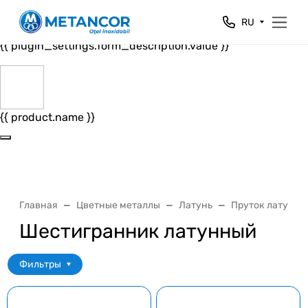
Close
RU
{{ plugin_settings.form_header.value }}
{{ plugin_settings.form_description.value }}
{{ product.name }}
Главная
Цветные металлы
Латунь
Пруток латунны
Шестигранник латунный
Фильтры