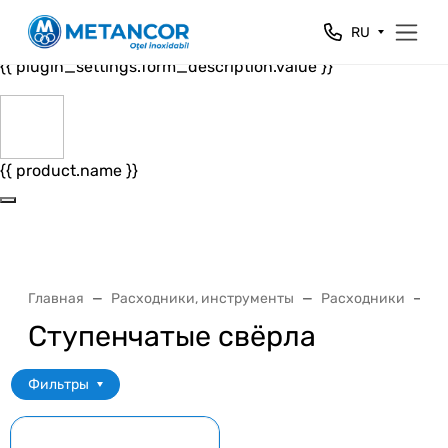
Close
RU
{{ plugin_settings.form_header.value }}
{{ plugin_settings.form_description.value }}
{{ product.name }}
Главная
Расходники, инструменты
Расходники
С
Ступенчатые свёрла
Фильтры