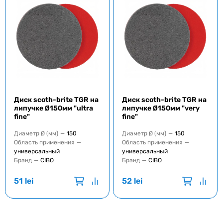
Диск scoth-brite TGR на
Диск scoth-brite TGR на
липучке Ø150мм "ultra
липучке Ø150мм "very
fine"
fine"
Диаметр Ø (мм)
—
150
Диаметр Ø (мм)
—
150
Область применения
—
Область применения
—
универсальный
универсальный
Брэнд
—
CIBO
Брэнд
—
CIBO
51
lei
52
lei