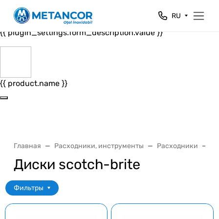
Close
RU
{{ plugin_settings.form_header.value }}
{{ plugin_settings.form_description.value }}
{{ product.name }}
Главная
Расходники, инструменты
Расходники
А
Диски scotch-brite
Фильтры