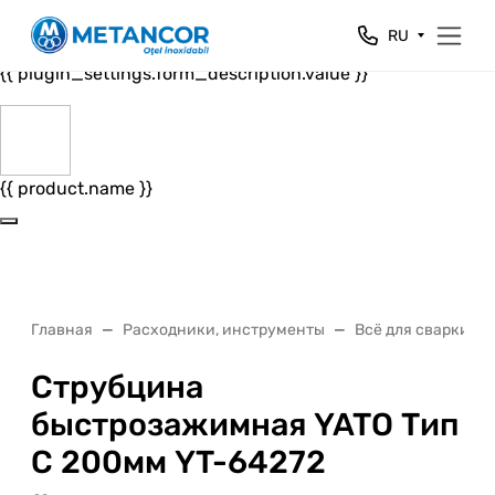
Close
RU
{{ plugin_settings.form_header.value }}
{{ plugin_settings.form_description.value }}
{{ product.name }}
Главная
Расходники, инструменты
Всё для сварки
Струбцина
быстрозажимная YATO Тип
C 200мм YT-64272