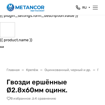
Close
RU
{{ plugin_settings.form_header.value }}
{{ plugin_settings.form_description.value }}
{{ product.name }}
Главная
Крепёж
Оцинкованный, черный и др.
Гвоз
Гвозди ершённые
Ø2.8x60мм оцинк.
В избранное
К сравнению