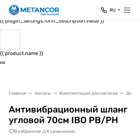
Close
RU
{{ plugin_settings.form_header.value }}
{{ plugin_settings.form_description.value }}
{{ product.name }}
Главная
Насосы
Комплектация для насосов
Шланг
Антивибрационный шланг
угловой 70см IBO РВ/РН
В избранное
К сравнению