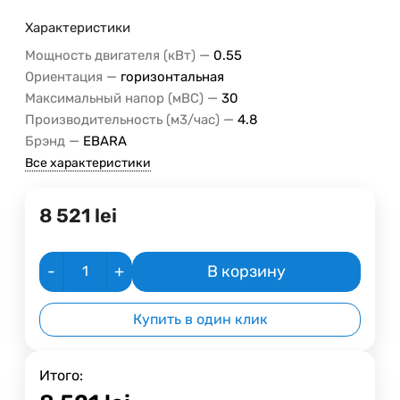
Характеристики
—
Мощность двигателя (кВт)
0.55
—
Ориентация
горизонтальная
—
Максимальный напор (мВС)
30
—
Производительность (м3/час)
4.8
—
Брэнд
EBARA
Все характеристики
8 521
lei
-
+
В корзину
Купить в один клик
Итого: