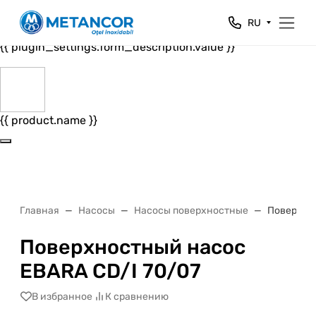
Close
RU
{{ plugin_settings.form_header.value }}
{{ plugin_settings.form_description.value }}
{{ product.name }}
Главная
Насосы
Насосы поверхностные
Поверхнос
Поверхностный насос
EBARA CD/I 70/07
В избранное
К сравнению