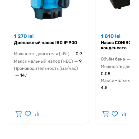
1 270
lei
1 810
lei
Дренажный насос IBO IP 900
Насос CONIBO дл
конденсата
—
Мощность двигателя (кВт)
0.9
—
Объём бака
1.9 
—
Максимальный напор (мВС)
9
Мощность двигате
Производительность (м3/час)
0.08
—
14.1
Максимальный на
4.5