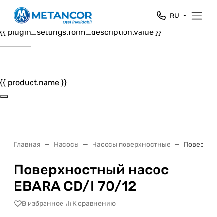
Close
RU
{{ plugin_settings.form_header.value }}
{{ plugin_settings.form_description.value }}
{{ product.name }}
Главная
Насосы
Насосы поверхностные
Поверхнос
Поверхностный насос
EBARA CD/I 70/12
В избранное
К сравнению