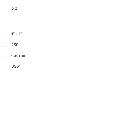
3.2
1'' - 1''
230
чистая
JSW