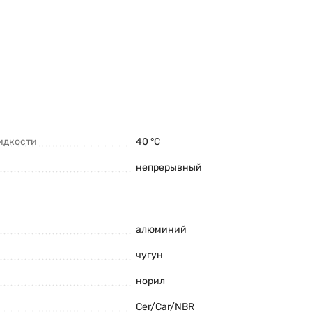
идкости
40 °C
непрерывный
алюминий
чугун
норил
Cer/Car/NBR