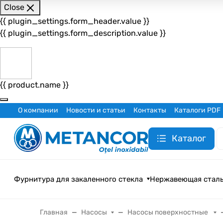
Close
{{ plugin_settings.form_header.value }}
{{ plugin_settings.form_description.value }}
{{ product.name }}
О компании
Новости и статьи
Контакты
Каталоги PDF
Каталог
Фурнитура для закаленного стекла
Нержавеющая стал
Главная
Насосы
Насосы поверхностные