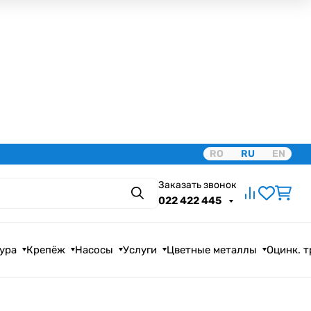
RO
RU
EN
Заказать звонок
Поиск
022 422 445
ура
Крепёж
Насосы
Услуги
Цветные металлы
Оцинк. 