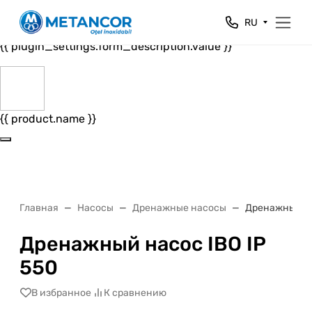
Close
RU
{{ plugin_settings.form_header.value }}
{{ plugin_settings.form_description.value }}
{{ product.name }}
Главная
Насосы
Дренажные насосы
Дренажный на
Дренажный насос IBO IP
550
В избранное
К сравнению