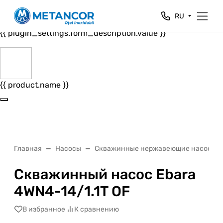
Close
RU
{{ plugin_settings.form_header.value }}
{{ plugin_settings.form_description.value }}
{{ product.name }}
Главная
Насосы
Скважинные нержавеющие насосы
Скважинный насос Ebara
4WN4-14/1.1T OF
В избранное
К сравнению