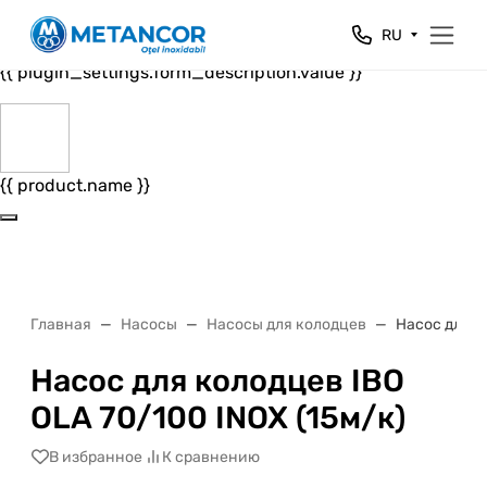
Close
RU
{{ plugin_settings.form_header.value }}
{{ plugin_settings.form_description.value }}
{{ product.name }}
Главная
Насосы
Насосы для колодцев
Насос для к
Насос для колодцев IBO
OLA 70/100 INOX (15м/к)
В избранное
К сравнению