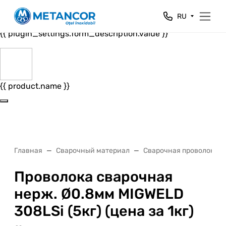
Close
RU
{{ plugin_settings.form_header.value }}
{{ plugin_settings.form_description.value }}
{{ product.name }}
Главная
Сварочный материал
Сварочная проволока н
Проволока сварочная
нерж. Ø0.8мм MIGWELD
308LSi (5кг) (цена за 1кг)