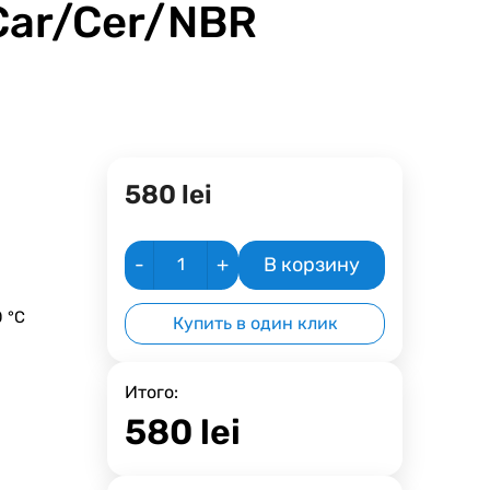
Car/Cer/NBR
580
lei
-
+
В корзину
 °C
Купить в один клик
Итого:
580
lei