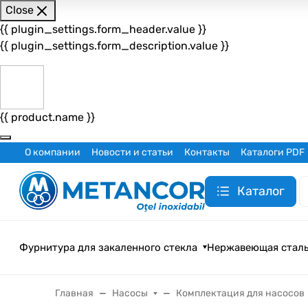
Close
{{ plugin_settings.form_header.value }}
{{ plugin_settings.form_description.value }}
{{ product.name }}
О компании
Новости и статьи
Контакты
Каталоги PDF
Каталог
Фурнитура для закаленного стекла
Нержавеющая стал
Главная
Насосы
Комплектация для насосов