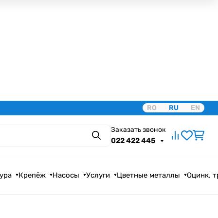
RO
RU
EN
Заказать звонок
Поиск
022 422 445
ура
Крепёж
Насосы
Услуги
Цветные металлы
Оцинк. 