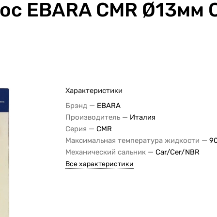
сос EBARA CMR Ø13мм 
Характеристики
—
Брэнд
EBARA
—
Производитель
Италия
—
Серия
CMR
—
Максимальная температура жидкости
90
—
Механический сальник
Car/Cer/NBR
Все характеристики