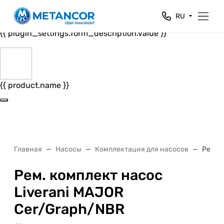
Close
RU
{{ plugin_settings.form_header.value }}
{{ plugin_settings.form_description.value }}
{{ product.name }}
Главная
Насосы
Комплектация для насосов
Рем. 
Рем. комплект насос
Liverani MAJOR
Cer/Graph/NBR