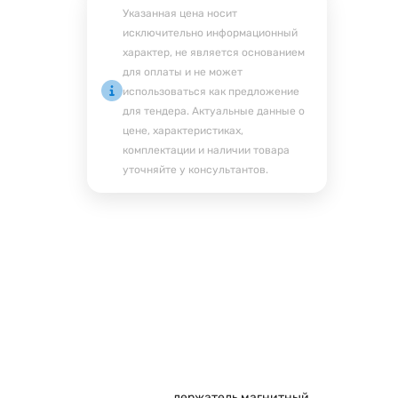
Указанная цена носит
исключительно информационный
характер, не является основанием
для оплаты и не может
использоваться как предложение
для тендера. Актуальные данные о
цене, характеристиках,
комплектации и наличии товара
уточняйте у консультантов.
держатель магнитный