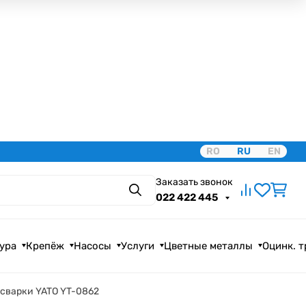
RO
RU
EN
Заказать звонок
Поиск
022 422 445
ура
Крепёж
Насосы
Услуги
Цветные металлы
Оцинк. 
сварки YATO YT-0862