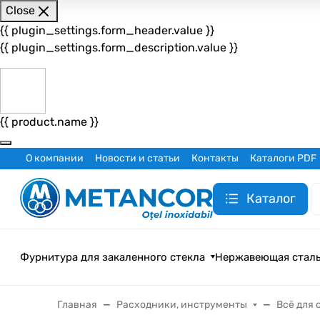
Close
{{ plugin_settings.form_header.value }}
{{ plugin_settings.form_description.value }}
{{ product.name }}
О компании
Новости и статьи
Контакты
Каталоги PDF
Каталог
Фурнитура для закаленного стекла
Нержавеющая стал
Главная
Расходники, инструменты
Всё для 