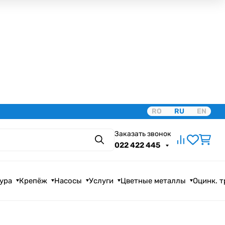
RO
RU
EN
Заказать звонок
Поиск
022 422 445
ура
Крепёж
Насосы
Услуги
Цветные металлы
Оцинк. 