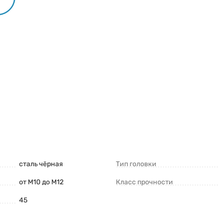
сталь чёрная
Тип головки
от М10 до М12
Класс прочности
45