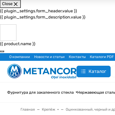
Close
{{ plugin_settings.form_header.value }}
{{ plugin_settings.form_description.value }}
{{ product.name }}
О компании
Новости и статьи
Контакты
Каталоги PDF
Каталог
Фурнитура для закаленного стекла
Нержавеющая стал
Главная
Крепёж
Оцинкованный, черный и др