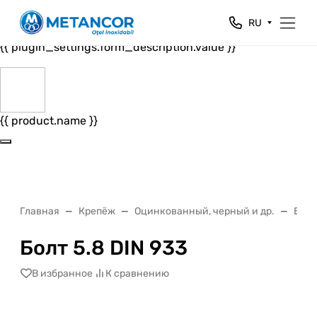
Close
RU
{{ plugin_settings.form_header.value }}
{{ plugin_settings.form_description.value }}
{{ product.name }}
Главная
Крепёж
Оцинкованный, черный и др.
Бол
Болт 5.8 DIN 933
В избранное
К сравнению