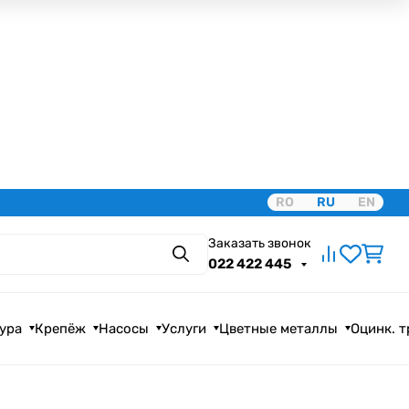
RO
RU
EN
Заказать звонок
Поиск
022 422 445
ура
Крепёж
Насосы
Услуги
Цветные металлы
Оцинк. 