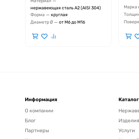
—
Материал
Марка 
нержавеющая сталь A2 (AISI 304)
—
Толщин
Форма
круглая
—
Поверх
Диаметр Ø
от М6 до М16
Информация
Каталог
О компании
Нержав
Блог
Издели
Партнеры
Услуги