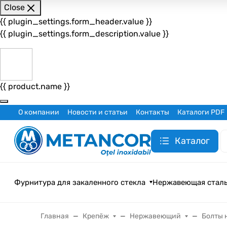
Close
{{ plugin_settings.form_header.value }}
{{ plugin_settings.form_description.value }}
{{ product.name }}
О компании
Новости и статьи
Контакты
Каталоги PDF
Каталог
Фурнитура для закаленного стекла
Нержавеющая стал
Главная
Крепёж
Нержавеющий
Болты