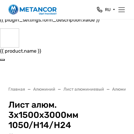
Close
RU
{{ plugin_settings.form_header.value }}
{{ plugin_settings.form_description.value }}
{{ product.name }}
Главная
Алюминий
Лист алюминиевый
Алюминиев
Лист алюм.
3x1500x3000мм
1050/H14/H24