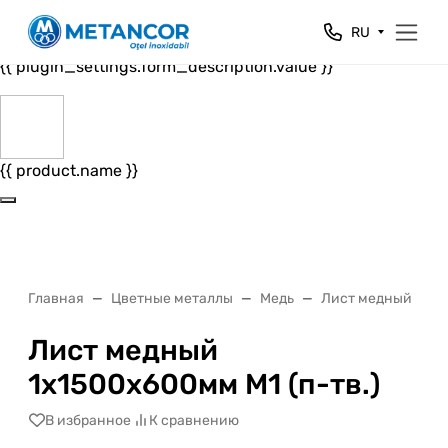
Close
RU
{{ plugin_settings.form_header.value }}
{{ plugin_settings.form_description.value }}
{{ product.name }}
Главная
Цветные металлы
Медь
Лист медный
Л
Лист медный
1x1500x600мм М1 (п-тв.)
В избранное
К сравнению