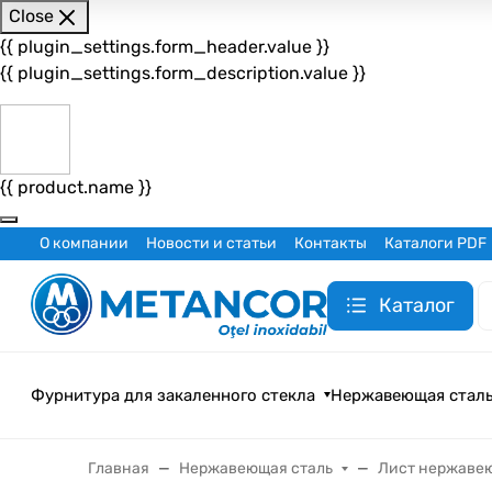
Close
{{ plugin_settings.form_header.value }}
{{ plugin_settings.form_description.value }}
{{ product.name }}
О компании
Новости и статьи
Контакты
Каталоги PDF
Каталог
Фурнитура для закаленного стекла
Нержавеющая стал
Главная
Нержавеющая сталь
Лист нержаве