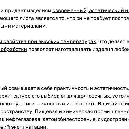
ки придает изделиям
современный, эстетический 
щего листа является то, что он
не требует посто
ными материалами.
и свойства при высоких температурах
, что делает
 обработки
позволяет изготавливать изделия любо
ый совмещает в себе практичность и эстетичность
 архитектуре его выбирают для долговечных, устой
солютную гигиеничность и инертность. В дизайне 
пространству. Пищевая и химическая промышленнос
как нефтегазовая, автомобилестроение, судостроени
овий эксплуатации.