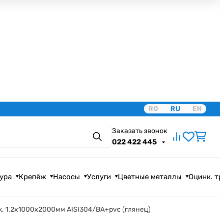
RO
RU
EN
Заказать звонок
Поиск
022 422 445
ура
Крепёж
Насосы
Услуги
Цветные металлы
Оцинк. 
. 1.2х1000х2000мм AISI304/BA+pvc (глянец)