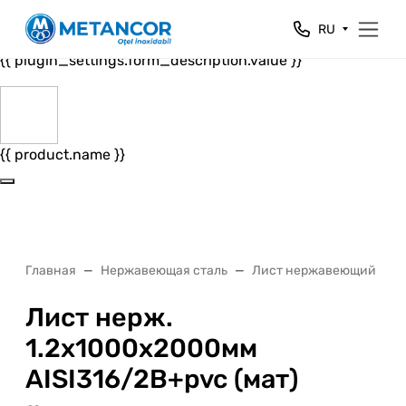
Close
RU
{{ plugin_settings.form_header.value }}
{{ plugin_settings.form_description.value }}
{{ product.name }}
Главная
Нержавеющая сталь
Лист нержавеющий
Лист нерж.
1.2х1000х2000мм
AISI316/2B+pvc (мат)