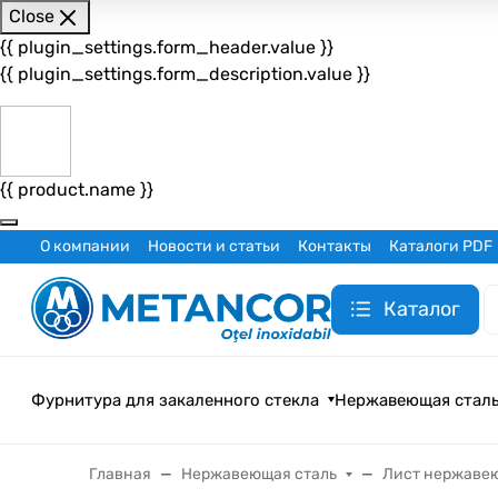
Close
{{ plugin_settings.form_header.value }}
{{ plugin_settings.form_description.value }}
{{ product.name }}
О компании
Новости и статьи
Контакты
Каталоги PDF
Каталог
Фурнитура для закаленного стекла
Нержавеющая стал
Главная
Нержавеющая сталь
Лист нержаве