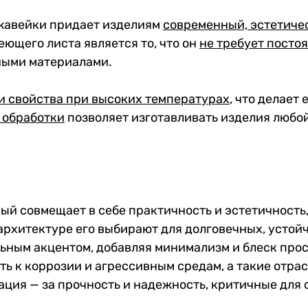
жавейки придает изделиям
современный, эстетиче
щего листа является то, что он
не требует посто
ными материалами.
и свойства при высоких температурах
, что делает
 обработки
позволяет изготавливать изделия любо
ый совмещает в себе практичность и эстетичность
 архитектуре его выбирают для долговечных, устой
льным акцентом, добавляя минимализм и блеск про
ь к коррозии и агрессивным средам, а такие отрас
ация — за прочность и надежность, критичные для