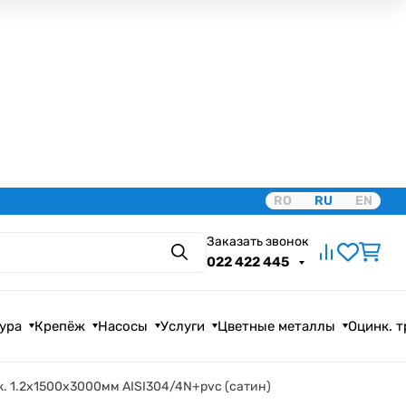
RO
RU
EN
Заказать звонок
Поиск
022 422 445
ура
Крепёж
Насосы
Услуги
Цветные металлы
Оцинк. 
. 1.2х1500х3000мм AISI304/4N+pvc (сатин)