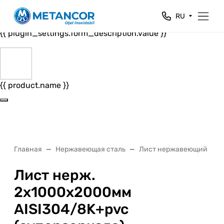
Close
RU
{{ plugin_settings.form_header.value }}
{{ plugin_settings.form_description.value }}
{{ product.name }}
Главная
Нержавеющая сталь
Лист нержавеющий
Лист нерж.
2х1000х2000мм
AISI304/8K+pvc