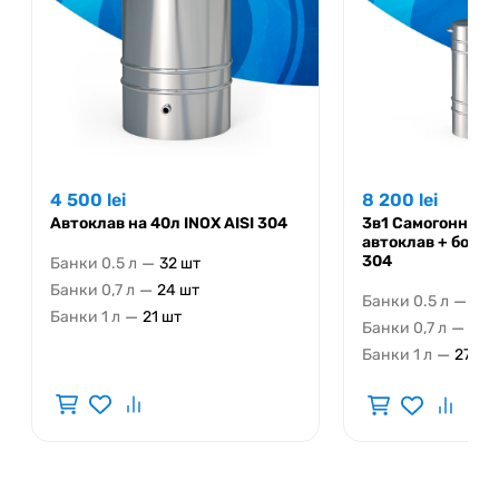
4 500
lei
8 200
lei
Автоклав на 40л INOX AISI 304
3в1 Самогонный 
автоклав + бочка 
304
—
Банки 0.5 л
32 шт
—
Банки 0,7 л
24 шт
—
Банки 0.5 л
56 
—
Банки 1 л
21 шт
—
Банки 0,7 л
42 
—
Банки 1 л
27 шт